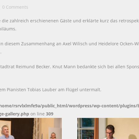
0 Comments
die zahlreich erschienenen Gäste und erklärte kurz das retrospek
biläums.
 in diesem Zusammenhang an Axel Wilisch und Heidelore Ocken-Wi
.
tadtrat Reimund Becker. Knut Mann bedankte sich bei allen Sponso
dem Pianisten Tobias Lauber am Flügel untermalt.
home/rsrvlxlmfe9a/public_html/wordpress/wp-content/plugins/
e-gallery.php
on line
309