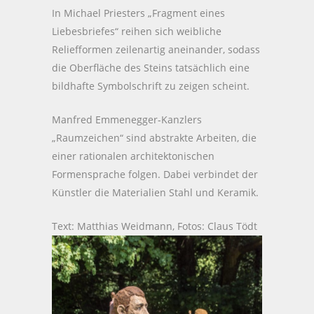
In Michael Priesters „Fragment eines
Liebesbriefes“ reihen sich weibliche
Reliefformen zeilenartig aneinander, sodass
die Oberfläche des Steins tatsächlich eine
bildhafte Symbolschrift zu zeigen scheint.
Manfred Emmenegger-Kanzlers
„Raumzeichen“ sind abstrakte Arbeiten, die
einer rationalen architektonischen
Formensprache folgen. Dabei verbindet der
Künstler die Materialien Stahl und Keramik.
Text: Matthias Weidmann, Fotos: Claus Tödt