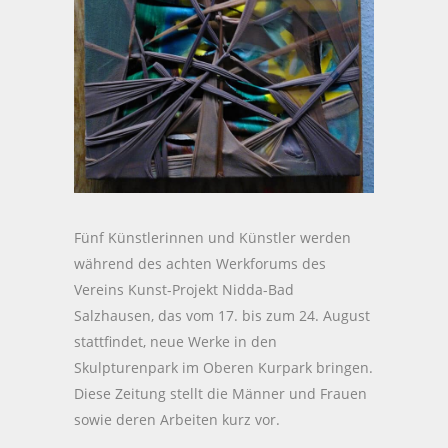
Fünf Künstlerinnen und Künstler werden
während des achten Werkforums des
Vereins Kunst-Projekt Nidda-Bad
Salzhausen, das vom 17. bis zum 24. August
stattfindet, neue Werke in den
Skulpturenpark im Oberen Kurpark bringen.
Diese Zeitung stellt die Männer und Frauen
sowie deren Arbeiten kurz vor.