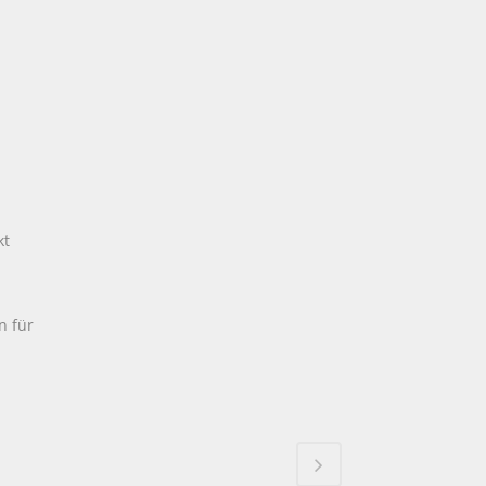
kt
n für